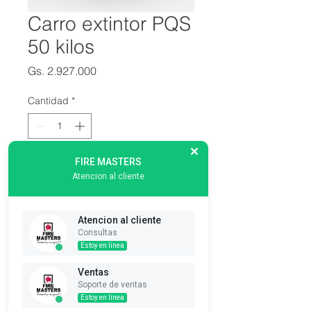
Carro extintor PQS
50 kilos
Precio
Gs. 2.927.000
Cantidad
*
FIRE MASTERS
Agregar al carrito
Atencion al cliente
Carro Extintor PQS 50 kilos - 
Atencion al cliente
Multiproposito con ruedas
Consultas
Estoy en línea
Aplicaciones Indicado contra 
fuegos clases ‘ABC’ con alta 
Ventas
eficiencia. 
Soporte de ventas
Estoy en línea