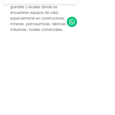
Es recomendado para áreas 
grandes y locales donde se 
encuentren equipos de valor, 
especialmente en constructoras, 
mineras, petroquímicas, fabricas, 
industrias, locales comerciales, 
casas, edificios, camiones de alto 
tonelaje, buses, equipo mineros, 
grandes embarcaciones.
Características técnicas Naturaleza 
del agente Polvo Químico Seco 
Multipropósito Nombre químico 
Fosfato mono amónico 
INFORMACIÓN DEL ENVÍO
Realizamos envios dentro del area 
de Asuncion y Gran Asuncion los 