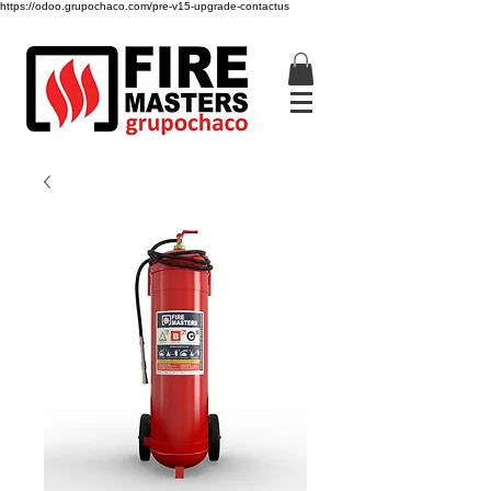
https://odoo.grupochaco.com/pre-v15-upgrade-contactus